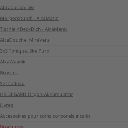
AbraCaDabra®
MorgenStund' - AlcaMatin
TischleinDeckDich - AlcaMenu
AlcaDouche, MiraVera
3x3 Tonique, SkalPuro
AlkaWear®
Brosses
Set cadeau
HILDEGARD Orgon-Akkumulator
Livres
Accessoires pour soins corporels alcalin
Brochures