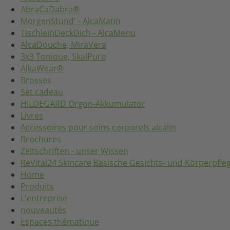
AbraCaDabra®
MorgenStund' - AlcaMatin
TischleinDeckDich - AlcaMenu
AlcaDouche, MiraVera
3x3 Tonique, SkalPuro
AlkaWear®
Brosses
Set cadeau
HILDEGARD Orgon-Akkumulator
Livres
Accessoires pour soins corporels alcalin
Brochures
Zeitschriften - unser Wissen
ReVital24 Skincare Basische Gesichts- und Körperpfle
Home
Produits
L'entreprise
nouveautés
Espaces thématique