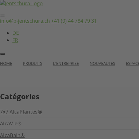
info@p-jentschura.ch
+41 (0) 44 784 79 31
DE
FR
HOME
PRODUITS
L'ENTREPRISE
NOUVEAUTÉS
ESPAC
Catégories
7x7 AlcaPlantes®
AlcaVie®
AlcaBain®