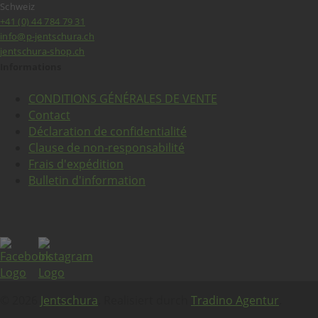
Schweiz
+41 (0) 44 784 79 31
info@p-jentschura.ch
jentschura-shop.ch
Informations
CONDITIONS GÉNÉRALES DE VENTE
Contact
Déclaration de confidentialité
Clause de non-responsabilité
Frais d'expédition
Bulletin d'information
© 2026
Jentschura
. Realisiert durch
Tradino Agentur
.