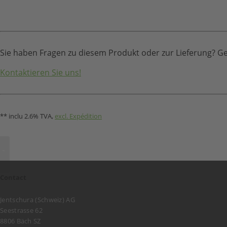
Sie haben Fragen zu diesem Produkt oder zur Lieferung? Ge
Kontaktieren Sie uns!
** inclu 2.6% TVA,
excl. Expédition
Contact
Jentschura (Schweiz) AG
Seestrasse 62
8806 Bäch SZ