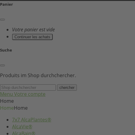
Panier
Votre panier est vide
Continuer les achats
Suche
Produits im Shop durchchercher.
chercher
Menu
Votre compte
Home
Home
Home
7x7 AlcaPlantes®
AlcaVie®
AlcaBain®