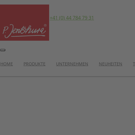
info@p-jentschura.ch
+41 (0) 44 784 79 31
DE
FR
HOME
PRODUKTE
UNTERNEHMEN
NEUHEITEN
Kategorien
7x7 KräuterTee® BIO