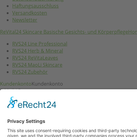
Haftungsausschluss
Versandkosten
Newsletter
ReVital24 Skincare Basische Gesichts- und Körperpflege
Ho
RVS24 Line Professional
RVS24 Herb & Mineral
RVS24 ReVitaLeaves
RVS24 MaoLi Skincare
RVS24 Zubehör
Kundenkonto
Kundenkonto
E-Mail / Benutzername:
Passwort: