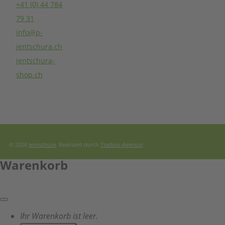
+41 (0) 44 784
Datenschutzerklär
79 31
Haftungsausschlus
info@p-
Versandkosten
jentschura.ch
Newsletter
jentschura-
shop.ch
© 2026
Jentschura
. Realisiert durch
Tradino Agentur
.
Warenkorb
Ihr Warenkorb ist leer.