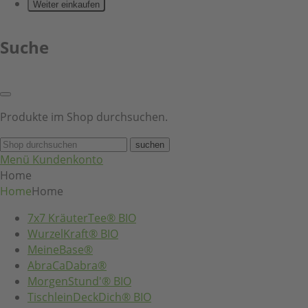
Weiter einkaufen
Suche
Produkte im Shop durchsuchen.
suchen
Menü
Kundenkonto
Home
Home
Home
7x7 KräuterTee® BIO
WurzelKraft® BIO
MeineBase®
AbraCaDabra®
MorgenStund'® BIO
TischleinDeckDich® BIO