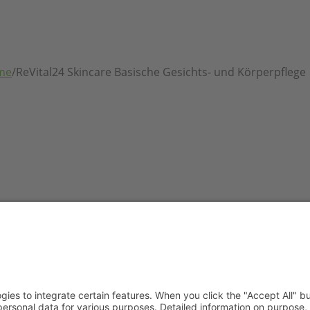
me
/
ReVital24 Skincare Basische Gesichts- und Körperpflege