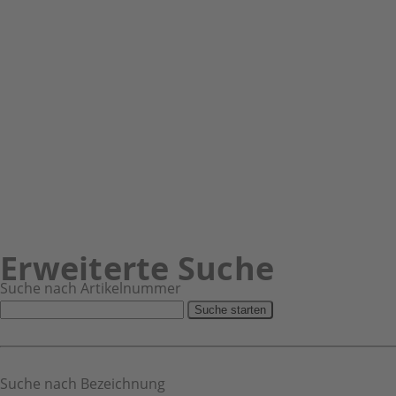
Zubehör für die basische Körperpflege
Broschüren, Ratgeber
Zeitschriften - unser Wissen
ReVital24 Skincare Basische Gesichts- und Körperpflege
Erweiterte Suche
Suche nach Artikelnummer
Suche starten
Suche nach Bezeichnung