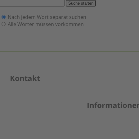
Suche starten
Nach jedem Wort separat suchen
Alle Wörter müssen vorkommen
Kontakt
Jentschura
Informatione
(Schweiz) AG
Seestrasse 62
8806 Bäch SZ
AGB
Schweiz
Kontakt