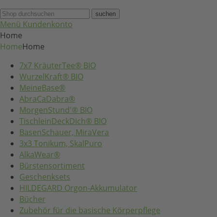
suchen
Menü
Kundenkonto
Home
Home
Home
7x7 KräuterTee® BIO
WurzelKraft® BIO
MeineBase®
AbraCaDabra®
MorgenStund'® BIO
TischleinDeckDich® BIO
BasenSchauer, MiraVera
3x3 Tonikum, SkalPuro
AlkaWear®
Bürstensortiment
Geschenksets
HILDEGARD Orgon-Akkumulator
Bücher
Zubehör für die basische Körperpflege