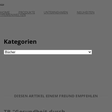
HOME
PRODUKTE
UNTERNEHMEN
NEUHEITEN
THEMENWELTEN
Kategorien
DIESEN ARTIKEL EINEM FREUND EMPFEHLEN
TB "Gesundheit durch