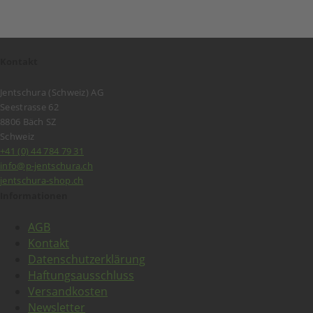
Kontakt
Jentschura (Schweiz) AG
Seestrasse 62
8806 Bäch SZ
Schweiz
+41 (0) 44 784 79 31
info@p-jentschura.ch
jentschura-shop.ch
Informationen
AGB
Kontakt
Datenschutzerklärung
Haftungsausschluss
Versandkosten
Newsletter