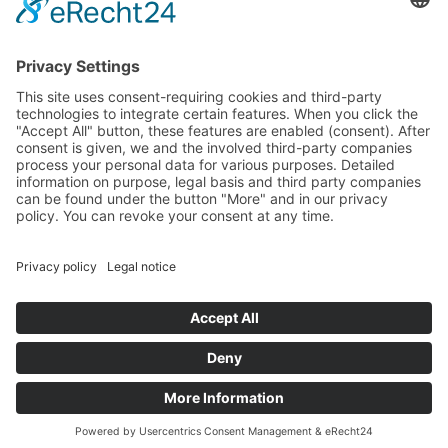
RVS24 Line Professional
RVS24 Herb & Mineral
RVS24 ReVitaLeaves
RVS24 MaoLi Skincare
RVS24 Zubehör
Kundenkonto
Kundenkonto
E-Mail / Benutzername:
Passwort:
Passwort vergessen?