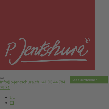
info@p-jentschura.ch
+41 (0) 44 784
79 31
DE
FR