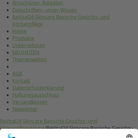
Broschüren, Ratgeber
Zeitschriften - unser Wissen
ReVital24 Skincare Basische Gesichts- und
Körperpflege
Home
Produkte
Unternehmen
NEUHEITEN
Themenwelten
AGB
Kontakt
Datenschutzerklärung
Haftungsausschluss
Versandkosten
Newsletter
ReVital24 Skincare Basische Gesichts- und
Körperpflege
Home
/
ReVital24 Skincare Basische Gesichts-
und Körperpflege