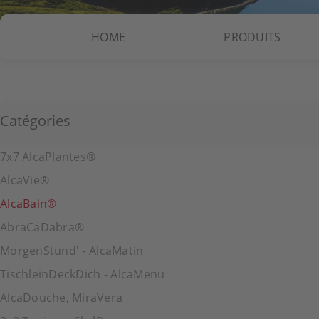
HOME
PRODUITS
Catégories
7x7 AlcaPlantes®
AlcaVie®
AlcaBain®
AbraCaDabra®
MorgenStund' - AlcaMatin
TischleinDeckDich - AlcaMenu
AlcaDouche, MiraVera