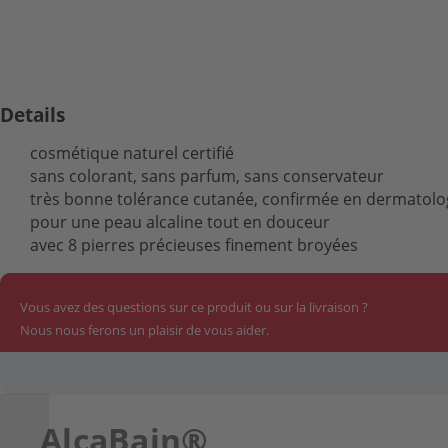
Details
cosmétique naturel certifié
sans colorant, sans parfum, sans conservateur
très bonne tolérance cutanée, confirmée en dermato
pour une peau alcaline tout en douceur
avec 8 pierres précieuses finement broyées
Vous avez des questions sur ce produit ou sur la livraison ?
Nous nous ferons un plaisir de vous aider.
AlcaBain®