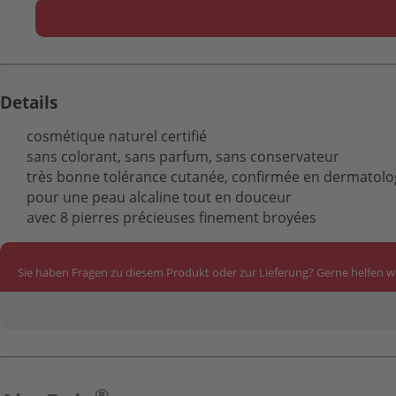
Details
cosmétique naturel certifié
sans colorant, sans parfum, sans conservateur
très bonne tolérance cutanée, confirmée en dermato
pour une peau alcaline tout en douceur
avec 8 pierres précieuses finement broyées
Sie haben Fragen zu diesem Produkt oder zur Lieferung? Gerne helfen wi
®