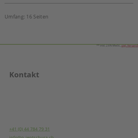
Umfang: 16 Seiten
** inkl. 2.6% MwSt.,
zzgl. Versand
Kontakt
Jentschura (Schweiz) AG
Seestrasse 62
8806 Bäch SZ
Schweiz
+41 (0) 44 784 79 31
info@p-jentschura.ch