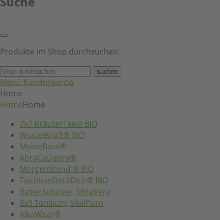
Suche
Produkte im Shop durchsuchen.
suchen
Menü
Kundenkonto
Home
Home
Home
7x7 KräuterTee® BIO
WurzelKraft® BIO
MeineBase®
AbraCaDabra®
MorgenStund'® BIO
TischleinDeckDich® BIO
BasenSchauer, MiraVera
3x3 Tonikum, SkalPuro
AlkaWear®