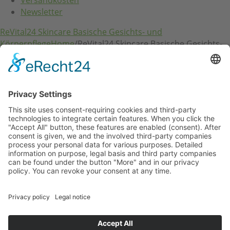
Newsletter
ReVital24 Skincare Basische Gesichts- und
Körperpflege
Home
/
ReVital24 Skincare Basische Gesichts-
und Körperpflege
RVS24 Line Professional
RVS24 Herb & Mineral
RVS24 ReVitaLeaves
RVS24 MaoLi Skincare
RVS24 Zubehör
Kundenkonto
Kundenkonto
E-Mail / Benutzername:
Passwort: