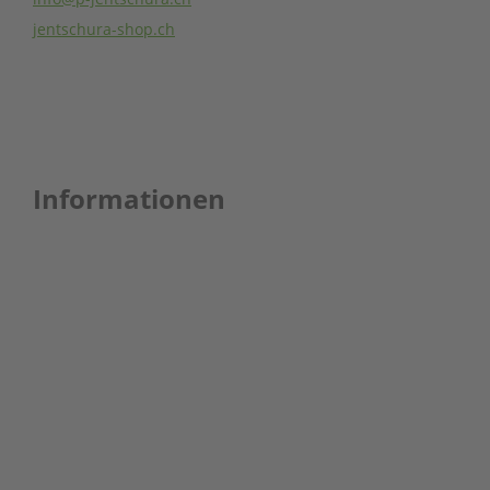
jentschura-shop.ch
Informationen
AGB
Kontakt
Datenschutzerklärung
Haftungsausschluss
Versandkosten
Newsletter