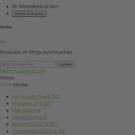
Ihr Warenkorb ist leer.
Weiter einkaufen
Suche
Produkte im Shop durchsuchen.
suchen
Menü
Kundenkonto
Home
Home
Home
7x7 KräuterTee® BIO
WurzelKraft® BIO
MeineBase®
AbraCaDabra®
MorgenStund'® BIO
TischleinDeckDich® BIO