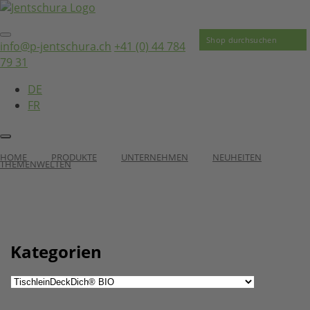
info@p-jentschura.ch
+41 (0) 44 784
79 31
DE
FR
HOME
PRODUKTE
UNTERNEHMEN
NEUHEITEN
THEMENWELTEN
Kategorien