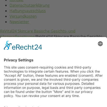
Datenschutzerklärung
Haftungsausschluss
Versandkosten
Newsletter
ReVital24 Skincare Basische Gesichts- und
Körperpflege
Home
/
ReVital24 Skincare Basische Gesichts-
und Körperpflege
RVS24 Line Professional
RVS24 Herb & Mineral
RVS24 ReVitaLeaves
RVS24 MaoLi Skincare
RVS24 Zubehör
Kundenkonto
Kundenkonto
E-Mail / Benutzername: