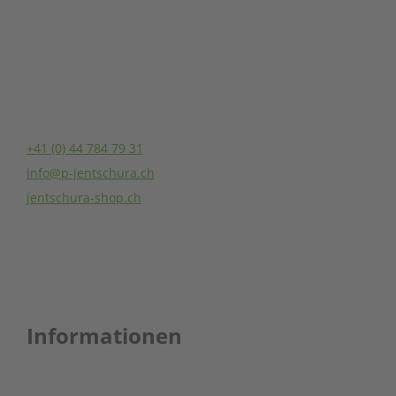
Jentschura (Schweiz) AG
Seestrasse 62
8806 Bäch SZ
Schweiz
+41 (0) 44 784 79 31
info@p-jentschura.ch
jentschura-shop.ch
Informationen
AGB