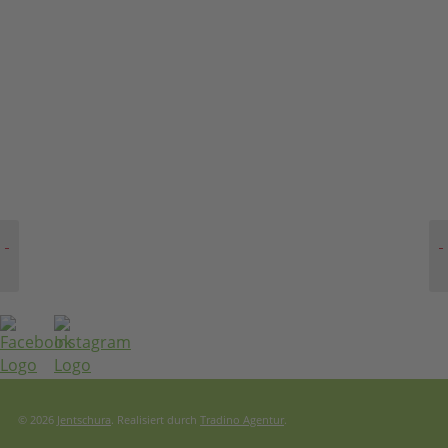
Kontakt
Datenschutzerklärung
Haftungsausschluss
Versandkosten
Newsletter
© 2026
Jentschura
. Realisiert durch
Tradino Agentur
.