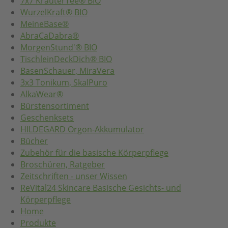
7x7 KräuterTee® BIO
WurzelKraft® BIO
MeineBase®
AbraCaDabra®
MorgenStund'® BIO
TischleinDeckDich® BIO
BasenSchauer, MiraVera
3x3 Tonikum, SkalPuro
AlkaWear®
Bürstensortiment
Geschenksets
HILDEGARD Orgon-Akkumulator
Bücher
Zubehör für die basische Körperpflege
Broschüren, Ratgeber
Zeitschriften - unser Wissen
ReVital24 Skincare Basische Gesichts- und
Körperpflege
Home
Produkte