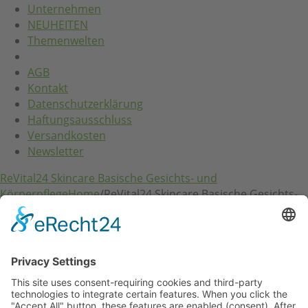
Unternehmen
NEUHEITEN
Themenwelten
AGB
Kontakt
Datenschutzerklärung
Haftungsausschluss
Versandkosten
Newsletter
ReVital24 Skincare Basische Gesichts- und
Körperpflege
Home
/
ReVital24 Skincare Basische Gesichts-
und Körperpflege
RVS24 Line Professional
RVS24 Herb & Mineral
RVS24 ReVitaLeaves
RVS24 MaoLi Skincare
RVS24 Zubehör