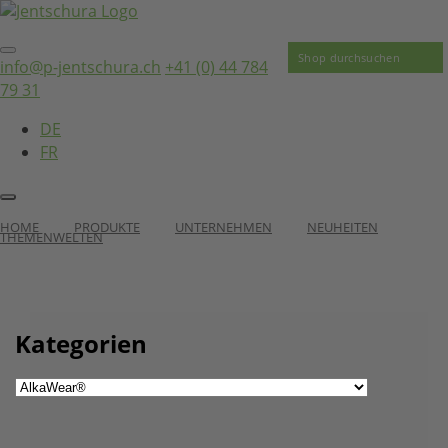
info@p-jentschura.ch
+41 (0) 44 784
79 31
DE
FR
HOME
PRODUKTE
UNTERNEHMEN
NEUHEITEN
THEMENWELTEN
Kategorien