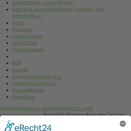
Zeitschriften - unser Wissen
ReVital24 Skincare Basische Gesichts- und
Körperpflege
Home
Produkte
Unternehmen
NEUHEITEN
Themenwelten
AGB
Kontakt
Datenschutzerklärung
Haftungsausschluss
Versandkosten
Newsletter
ReVital24 Skincare Basische Gesichts- und
Körperpflege
Home
/
ReVital24 Skincare Basische Gesichts-
und Körperpflege