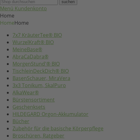
suchen
Menü
Kundenkonto
Home
Home
Home
7x7 KräuterTee® BIO
WurzelKraft® BIO
MeineBase®
AbraCaDabra®
MorgenStund'® BIO
TischleinDeckDich® BIO
BasenSchauer, MiraVera
3x3 Tonikum, SkalPuro
AlkaWear®
Bürstensortiment
Geschenksets
HILDEGARD Orgon-Akkumulator
Bücher
Zubehör für die basische Körperpflege
Broschüren, Ratgeber