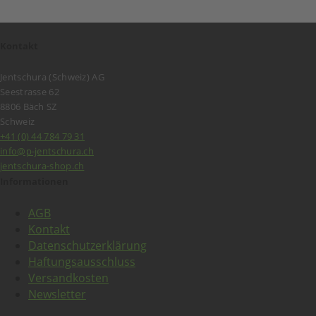
Kontakt
Jentschura (Schweiz) AG
Seestrasse 62
8806 Bäch SZ
Schweiz
+41 (0) 44 784 79 31
info@p-jentschura.ch
jentschura-shop.ch
Informationen
AGB
Kontakt
Datenschutzerklärung
Haftungsausschluss
Versandkosten
Newsletter