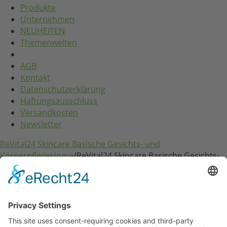
Produkte
Unternehmen
NEUHEITEN
Themenwelten
AGB
Kontakt
Datenschutzerklärung
Haftungsausschluss
Versandkosten
Newsletter
ReVital24 Skincare Basische Gesichts- und
Körperpflege
Home
/
ReVital24 Skincare Basische Gesichts-
und Körperpflege
RVS24 Line Professional
RVS24 Herb & Mineral
RVS24 ReVitaLeaves
RVS24 MaoLi Skincare