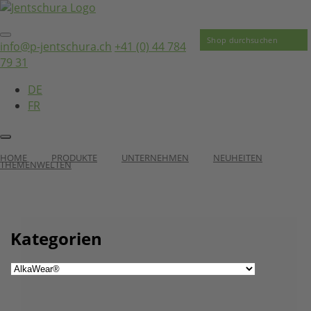
info@p-jentschura.ch
+41 (0) 44 784
79 31
DE
FR
HOME
PRODUKTE
UNTERNEHMEN
NEUHEITEN
THEMENWELTEN
Kategorien