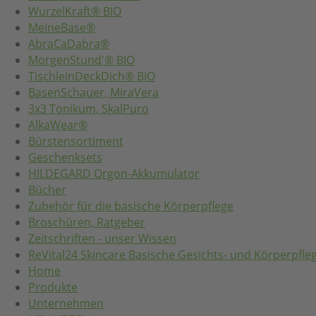
WurzelKraft® BIO
MeineBase®
AbraCaDabra®
MorgenStund'® BIO
TischleinDeckDich® BIO
BasenSchauer, MiraVera
3x3 Tonikum, SkalPuro
AlkaWear®
Bürstensortiment
Geschenksets
HILDEGARD Orgon-Akkumulator
Bücher
Zubehör für die basische Körperpflege
Broschüren, Ratgeber
Zeitschriften - unser Wissen
ReVital24 Skincare Basische Gesichts- und Körperpfle
Home
Produkte
Unternehmen