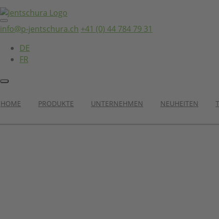
info@p-jentschura.ch
+41 (0) 44 784 79 31
DE
FR
HOME
PRODUKTE
UNTERNEHMEN
NEUHEITEN
Kategorien
7x7 KräuterTee® BIO