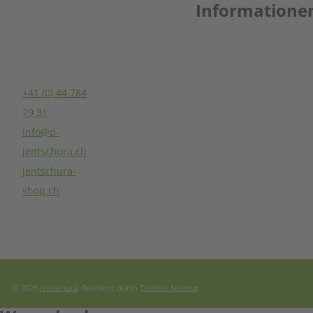
Informatione
(Schweiz) AG
Seestrasse 62
8806 Bäch SZ
AGB
Schweiz
Kontakt
+41 (0) 44 784
Datenschutzerklär
79 31
Haftungsausschlus
info@p-
Versandkosten
jentschura.ch
Newsletter
jentschura-
shop.ch
© 2026
Jentschura
. Realisiert durch
Tradino Agentur
.