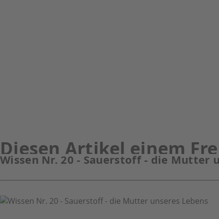
Zubehör für die basische Körperpflege
Broschüren, Ratgeber
Zeitschriften - unser Wissen
ReVital24 Skincare Basische Gesichts- und Körperpflege
Diesen Artikel einem F
Wissen Nr. 20 - Sauerstoff - die Mutter