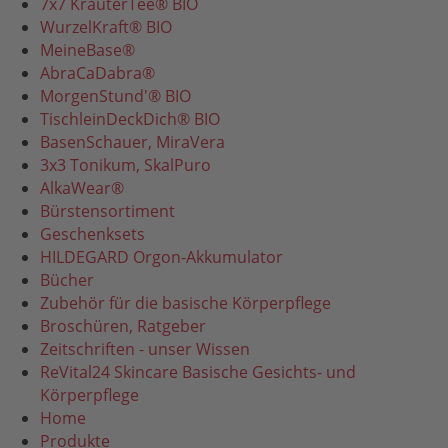
7x7 KräuterTee® BIO
WurzelKraft® BIO
MeineBase®
AbraCaDabra®
MorgenStund'® BIO
TischleinDeckDich® BIO
BasenSchauer, MiraVera
3x3 Tonikum, SkalPuro
AlkaWear®
Bürstensortiment
Geschenksets
HILDEGARD Orgon-Akkumulator
Bücher
Zubehör für die basische Körperpflege
Broschüren, Ratgeber
Zeitschriften - unser Wissen
ReVital24 Skincare Basische Gesichts- und
Körperpflege
Home
Produkte