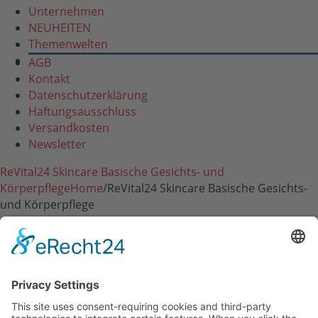
Unternehmen
NEUHEITEN
Themenwelten
AGB
Kontakt
Datenschutzerklärung
Haftungsausschluss
Versandkosten
Newsletter
ReVital24 Skincare Basische Gesichts- und
Körperpflege
Home
/
ReVital24 Skincare Basische Gesichts-
und Körperpflege
RVS24 Line Professional
RVS24 Herb & Mineral
RVS24 ReVitaLeaves
RVS24 MaoLi Skincare
RVS24 Zubehör