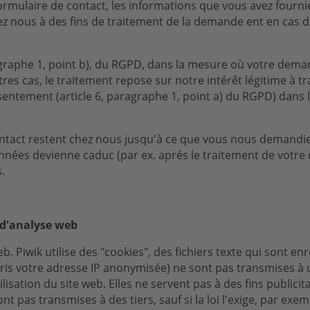
formulaire de contact, les informations que vous avez four
ez nous à des fins de traitement de la demande ent en cas 
agraphe 1, point b), du RGPD, dans la mesure où votre demand
res cas, le traitement repose sur notre intérêt légitime à 
nsentement (article 6, paragraphe 1, point a) du RGPD) dans
ontact restent chez nous jusqu'à ce que vous nous demandie
nnées devienne caduc (par ex. aprés le traitement de votre 
s.
 d'analyse web
b. Piwik utilise des "cookies", des fichiers texte qui sont e
pris votre adresse IP anonymisée) ne sont pas transmises à u
ilisation du site web. Elles ne servent pas à des fins public
t pas transmises à des tiers, sauf si la loi l'exige, par ex