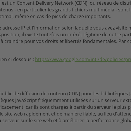
est un Content Delivery Network (CDN), ou réseau de distri
tenus - en particulier les grands fichiers multimédia - sont
 optimal, même en cas de pics de charge importants.
re adresse IP et l'information selon laquelle vous avez visit
sposition, il existe toutefois un intérêt légitime de notre 
 à craindre pour vos droits et libertés fondamentales. Par co
lien ci-dessous :
https://www.google.com/intl/de/policies/pr
blic de diffusion de contenu (CDN) pour les bibliotèques Jav
ques JavaScript fréquemment utilisées sur un serveur exter
acement, car ils sont chargés à partir du serveur le plus pr
e site web rapidement et de manière fiable, au lieu d'attend
 serveur sur le site web et à améliorer la performance glob